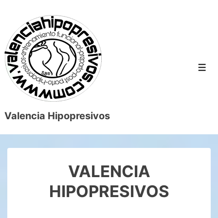
↓
Saltar
al
contenido
principal
Men
Valencia Hipopresivos
VALENCIA
HIPOPRESIVOS