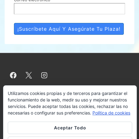
Utilizamos cookies propias y de terceros para garantizar el
Menú
Aviso legal
Política de privacidad
Política de cookies
Más
funcionamiento de la web, medir su uso y mejorar nuestros
información sobre las cookies
Contacto
servicios. Puede aceptar todas las cookies, rechazar las no
del
necesarias o configurar sus preferencias.
Política de cookies
pie
Aceptar Todo
Copyright © 2026
Copyright-VALENCIA
de