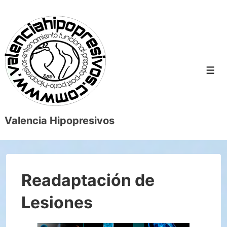
↓
Saltar
al
contenido
principal
Men
Valencia Hipopresivos
Readaptación de
Lesiones