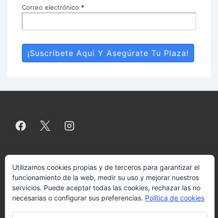
Correo electrónico
*
Menú
Aviso legal
Política de privacidad
Política de cookies
Más
Utilizamos cookies propias y de terceros para garantizar el
información sobre las cookies
Contacto
funcionamiento de la web, medir su uso y mejorar nuestros
del
servicios. Puede aceptar todas las cookies, rechazar las no
necesarias o configurar sus preferencias.
Política de cookies
pie
Copyright © 2026
Copyright-VALENCIA