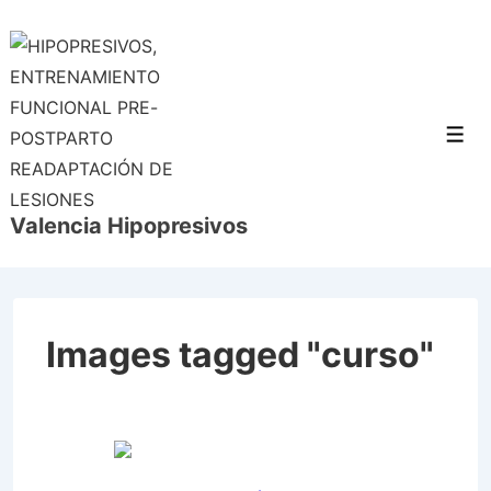
↓
Saltar
al
contenido
principal
Men
Valencia Hipopresivos
Images tagged "curso"