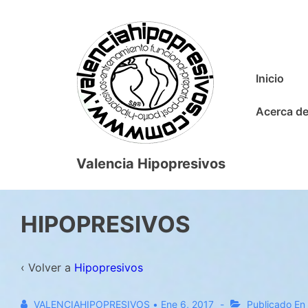
↓
Saltar
al
contenido
Navegación
Inicio
principal
principal
Acerca de
Valencia Hipopresivos
HIPOPRESIVOS
‹ Volver a
Hipopresivos
VALENCIAHIPOPRESIVOS
•
Ene 6, 2017
Publicado En