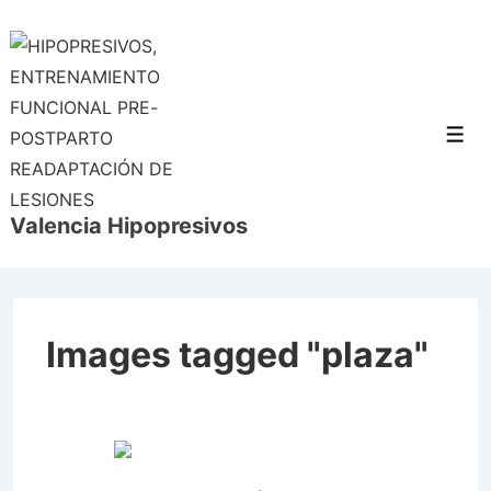
↓
Saltar
al
contenido
principal
Men
Valencia Hipopresivos
Images tagged "plaza"