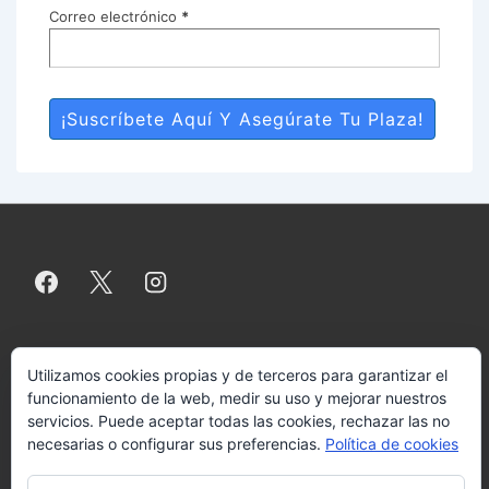
Correo electrónico
*
Menú
Aviso legal
Política de privacidad
Política de cookies
Más
Utilizamos cookies propias y de terceros para garantizar el
información sobre las cookies
Contacto
funcionamiento de la web, medir su uso y mejorar nuestros
del
servicios. Puede aceptar todas las cookies, rechazar las no
necesarias o configurar sus preferencias.
Política de cookies
pie
Copyright © 2026
Copyright-VALENCIA